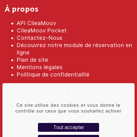
À propos
API CileaMoov
CileaMoov Pocket
Contactez-Nous
Découvrez notre module de réservation en
ligne
Plan de site
Mentions légales
Politique de confidentialité
Contact
Ce site utilise des cookies et vous donne le
contrôle sur ceux que vous souhaitez activer
6 Chemin des Cuers
69570 Dardilly
Tout accepter
Tél. :
04.78.66.26.27