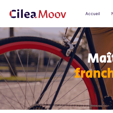
Panneau de gestion des cookies
Accueil
Accueil
Notre solution
Les avantages
Maît
Nos Partenaires
franc
Actualités
Contact