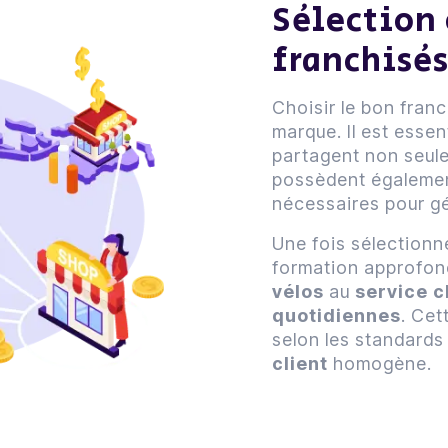
Sélection
franchisé
Choisir le bon franc
marque. Il est essen
partagent non seul
possèdent égaleme
nécessaires pour gé
Une fois sélectionn
formation approfond
vélos
au
service c
quotidiennes
. Cet
selon les standards
client
homogène.