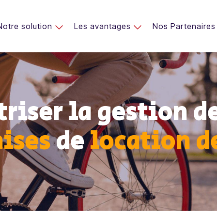
Notre solution
Les avantages
Nos Partenaires
riser la gestion d
hises
de
location d