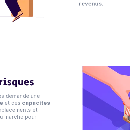
revenus
.
risques
ises demande une
hé
et des
capacités
 emplacements et
du marché pour