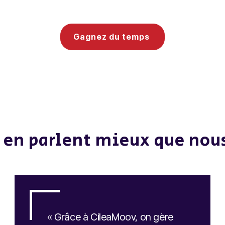
Gagnez du temps
s en parlent mieux que nous
« Grâce à CileaMoov, on gère