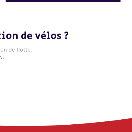
tion de vélos ?
on de flotte.
s.