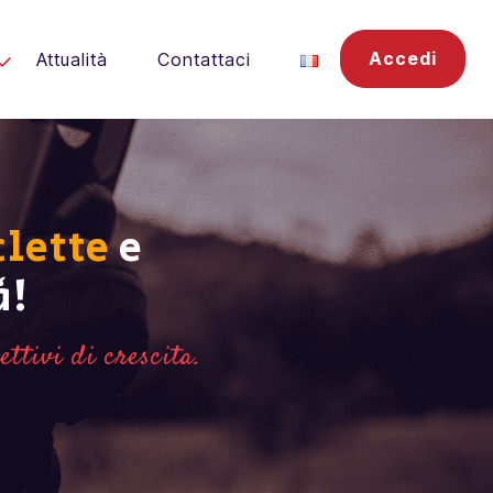
Accedi
Attualità
Contattaci
clette
e
à!
ttivi di crescita.