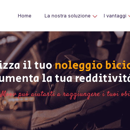
Home
La nostra soluzione
I vantaggi
zza il tuo
noleggio bici
umenta la tua redditivit
Moov può aiutarti a raggiungere i tuoi obie