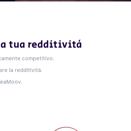
a tua redditività
altamente competitivo.
e la redditività.
ileaMoov.