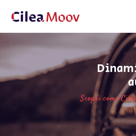
Pannello di gestione dei cookies
Home
La nostra soluzione
I vantaggi
Dinami
Attualità
a
Contattaci
Scopri come Cilea